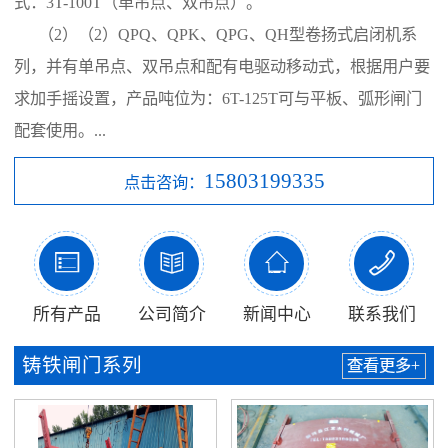
式：3T-100T（单吊点、双吊点）。
（2）（2）QPQ、QPK、QPG、QH型卷扬式启闭机系
列，并有单吊点、双吊点和配有电驱动移动式，根据用户要
求加手摇设置，产品吨位为：6T-125T可与平板、弧形闸门
配套使用。...
15803199335
点击咨询：




所有产品
公司简介
新闻中心
联系我们
铸铁闸门系列
查看更多+