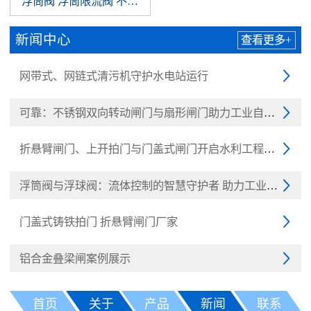
浮筒阀 浮筒限流阀 不锈钢浮筒阀 浮球阀
新闻中心
查看更多+
网带式、网链式清污机守护水电站运行

可靠：不锈钢双向转动闸门与扇形闸门助力工业自动化

折悬臂闸门、上开拍门与门盖式闸门开启水利工程新纪元

浮筒阀与浮球阀：流体控制的智慧守护者 助力工业与民生

门盖式铸铁拍门 折悬臂闸门厂家

铝合金叠梁闸案例展示

首页
关于
产品
新闻
联系