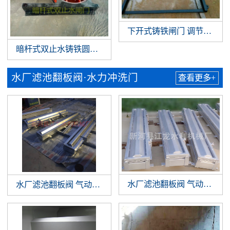
下开式铸铁闸门 调节堰门
暗杆式双止水铸铁圆闸门
水厂滤池翻板阀·水力冲洗门
查看更多+
水厂滤池翻板阀 气动翻板阀