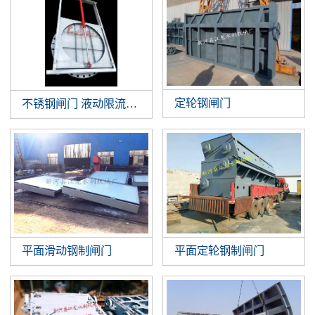
定轮钢闸门
不锈钢闸门 液动限流闸门 智能液动平板闸门 截污井设备
平面滑动钢制闸门
平面定轮钢制闸门