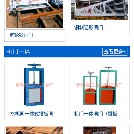
钢制弧形闸门
定轮钢闸门
机门一体
查看更多+
PZ机闸一体式插板闸
机门一体闸门（插板闸门）