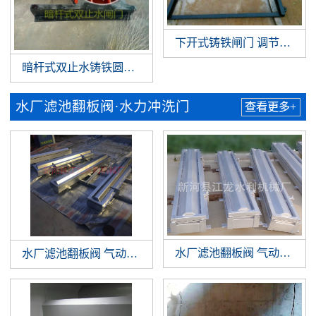
下开式铸铁闸门 调节堰门
暗杆式双止水铸铁圆闸门
水厂滤池翻板阀·水力冲洗门
查看更多+
水厂滤池翻板阀 气动翻板阀