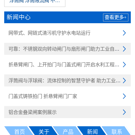
浮筒阀 浮筒限流阀 不锈钢浮筒阀 浮球阀
新闻中心
查看更多+
网带式、网链式清污机守护水电站运行

可靠：不锈钢双向转动闸门与扇形闸门助力工业自动化

折悬臂闸门、上开拍门与门盖式闸门开启水利工程新纪元

浮筒阀与浮球阀：流体控制的智慧守护者 助力工业与民生

门盖式铸铁拍门 折悬臂闸门厂家

铝合金叠梁闸案例展示

首页
关于
产品
新闻
联系