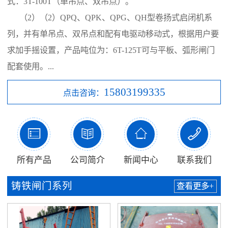
式：3T-100T（单吊点、双吊点）。
（2）（2）QPQ、QPK、QPG、QH型卷扬式启闭机系
列，并有单吊点、双吊点和配有电驱动移动式，根据用户要
求加手摇设置，产品吨位为：6T-125T可与平板、弧形闸门
配套使用。...
15803199335
点击咨询：




所有产品
公司简介
新闻中心
联系我们
铸铁闸门系列
查看更多+