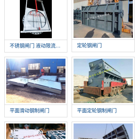
定轮钢闸门
不锈钢闸门 液动限流闸门 智能液动平板闸门 截污井设备
平面滑动钢制闸门
平面定轮钢制闸门