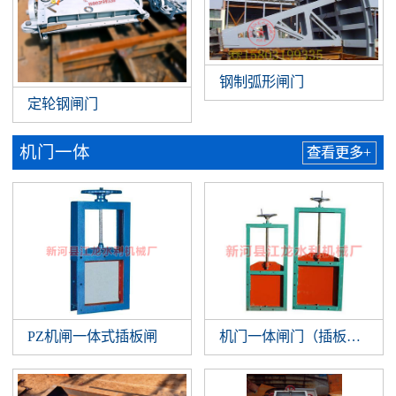
钢制弧形闸门
定轮钢闸门
机门一体
查看更多+
PZ机闸一体式插板闸
机门一体闸门（插板闸门）